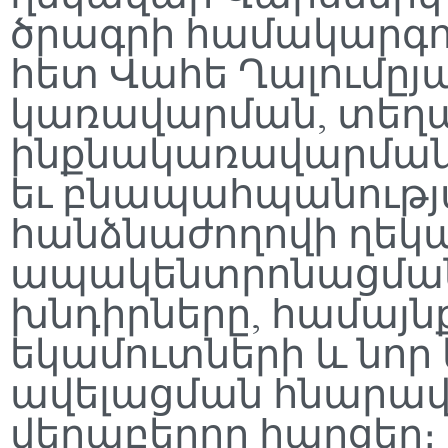
ծրագրի համակարգո
հետ Վահե Ղալումըյ
կառավարման, տեղ
ինքնակառավարման,
եւ բնապահպանությ
հանձնաժողովի ղեկ
ապակենտրոնացմա
խնդիրները, համայ
եկամուտների և նոր
ավելացման հնարավո
վերաբերող հարցեր։