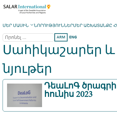
ՄԵՐ ՄԱՍԻՆ
ՆՈՐՈՒԹՅՈՒՆՆԵՐ
ՄԵՐ ԱՇԽԱՏԱՆՔԸ 
ARM
ENG
Սահիկաշարեր և
նյութեր
ԴեաԼոԳ ծրագրի 
հունիս 2023